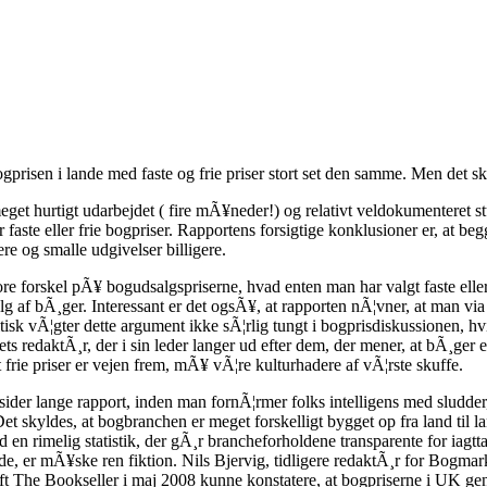
ogprisen i lande med faste og frie priser stort set den samme. Men det 
urtigt udarbejdet ( fire mÃ¥neder!) og relativt veldokumenteret stu
or faste eller frie bogpriser. Rapportens forsigtige konklusioner er, at be
ere og smalle udgivelser billigere.
re forskel pÃ¥ bogudsalgspriserne, hvad enten man har valgt faste eller f
g af bÃ¸ger. Interessant er det ogsÃ¥, at rapporten nÃ¦vner, at man via 
tisk vÃ¦gter dette argument ikke sÃ¦rlig tungt i bogprisdiskussionen, hv
s redaktÃ¸r, der i sin leder langer ud efter dem, der mener, at bÃ¸ger 
t frie priser er vejen frem, mÃ¥ vÃ¦re kulturhadere af vÃ¦rste skuffe.
sider lange rapport, inden man fornÃ¦rmer folks intelligens med sludder, 
Det skyldes, at bogbranchen er meget forskelligt bygget op fra land til
 en rimelig statistik, der gÃ¸r brancheforholdene transparente for iagt
lande, er mÃ¥ske ren fiktion. Nils Bjervig, tidligere redaktÃ¸r for Bogma
krift The Bookseller i maj 2008 kunne konstatere, at bogpriserne i UK ge