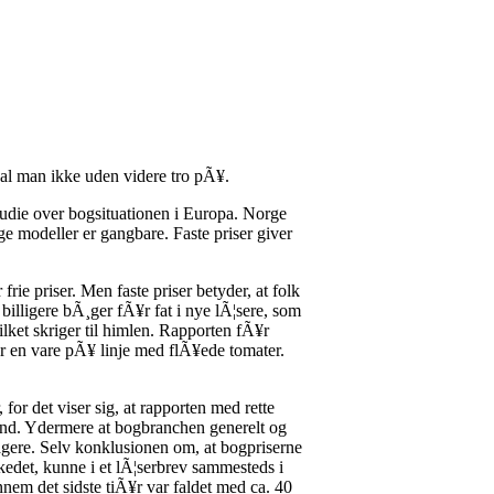
skal man ikke uden videre tro pÃ¥.
die over bogsituationen i Europa. Norge
gge modeller er gangbare. Faste priser giver
rie priser. Men faste priser betyder, at folk
billigere bÃ¸ger fÃ¥r fat i nye lÃ¦sere, som
ilket skriger til himlen. Rapporten fÃ¥r
er en vare pÃ¥ linje med flÃ¥ede tomater.
for det viser sig, at rapporten med rette
 land. Ydermere at bogbranchen generelt og
tagere. Selv konklusionen om, at bogpriserne
rkedet, kunne i et lÃ¦serbrev sammesteds i
nnem det sidste tiÃ¥r var faldet med ca. 40