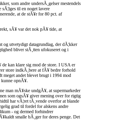
istikker, som andre undersÃ¸gelser mestendels
 sÃ¦lges til en noget lavere
rende, at de stÃ¥r for 80 pct. af
rekt, sÃ¥ var det nok pÃ¥ tide, at
nt og utvetydigt datagrundlag, der dÃ¦kker
tighed bliver stÃ¸tten ufokuseret og i
¥ de kan klare sig mod de store. I USA er
r store indkÃ¸bere at fÃ¥ bedre forhold
t meget andet blevet brugt i 1994 mod
re kunne opnÃ¥.
 kunne man mÃ¥ske undgÃ¥, at supermarkeder
, men som ogsÃ¥ giver mening over for rigtig
hidtil har vÃ¦ret tÃ¸vende overfor at blande
elig grad til fordel for alskens andre
likum - og dermed forhindrer
 sÃ¥kaldt smalle bÃ¸ger for deres penge. Det