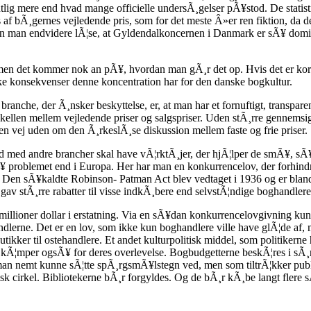
¦sentlig mere end hvad mange officielle undersÃ¸gelser pÃ¥stod. De stat
is af bÃ¸gernes vejledende pris, som for det meste Â»er ren fiktion, da de
n man endvidere lÃ¦se, at Gyldendalkoncernen i Danmark er sÃ¥ domine
t, men det kommer nok an pÃ¥, hvordan man gÃ¸r det op. Hvis det er kor
 konsekvenser denne koncentration har for den danske bogkultur.
anche, der Ã¸nsker beskyttelse, er, at man har et fornuftigt, transpare
skellen mellem vejledende priser og salgspriser. Uden stÃ¸rre gennemsig
n vej uden om den Ã¸rkeslÃ¸se diskussion mellem faste og frie priser.
ed med andre brancher skal have vÃ¦rktÃ¸jer, der hjÃ¦lper de smÃ¥, sÃ
roblemet end i Europa. Her har man en konkurrencelov, der forhindre
. Den sÃ¥kaldte Robinson- Patman Act blev vedtaget i 1936 og er bland
e gav stÃ¸rre rabatter til visse indkÃ¸bere end selvstÃ¦ndige boghandle
millioner dollar i erstatning. Via en sÃ¥dan konkurrencelovgivning
andlerne. Det er en lov, som ikke kun boghandlere ville have glÃ¦de af
ikker til ostehandlere. Et andet kulturpolitisk middel, som politikerne 
r kÃ¦mper ogsÃ¥ for deres overlevelse. Bogbudgetterne beskÃ¦res i sÃ¸rg
i man nemt kunne sÃ¦tte spÃ¸rgsmÃ¥lstegn ved, men som tiltrÃ¦kker pub
tisk cirkel. Bibliotekerne bÃ¸r forgyldes. Og de bÃ¸r kÃ¸be langt flere