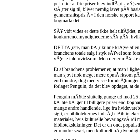
pct. efter at frie priser blev indfÃ¸rt - vÃ
stÃ¸tter sig til, bliver nemlig lavet pÃ¥ bas
gennemsnitspris.Â« I den norske rapport ka
bogmarkedet.
SÃ¥ vidt vides er dette ikke helt tilfÃ¦lde
konkurrencemyndighederne sÃ¥ pÃ¥, hvilke
DET fÃ¸rste, man bÃ¸r kunne krÃ¦ve af en br
branchens totale salg i styk sÃ¥vel som for
vÃ¦rste fald uvirksom. Men der er mÃ¥ske e
Et af branchens problemer er, at man i ligh
man sjovt nok meget mere opmÃ¦rksom pÃ¥ p
end mindre, dog med visse forudsÃ¦tninger
forlaget Penguin, da det blev opdaget, at d
Penguin mÃ¥tte sluttelig punge ud med 25 
kÃ¸bte bÃ¸ger til billigere priser end bogh
mange andre handlende, lige fra hvidevarebut
sig i, er bibliotekernes indkÃ¸b. Biblioteke
materialer, hvis kulturelle bevaringsvÃ¦rd
bibliotekslukninger. Det er en ond, populis
er mindre sexet, men kulturelt nÃ¸dvendigt.