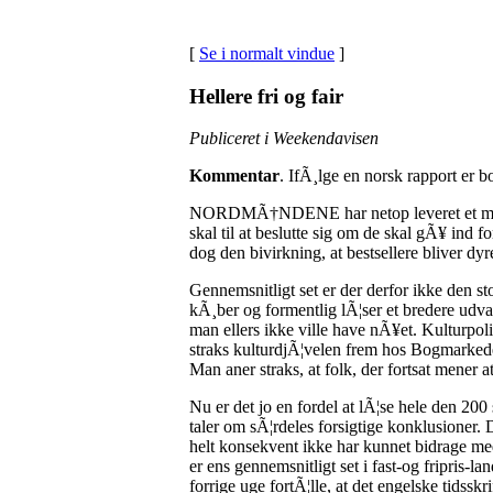
[
Se i normalt vindue
]
Hellere fri og fair
Publiceret i Weekendavisen
Kommentar
. IfÃ¸lge en norsk rapport er b
NORDMÃ†NDENE har netop leveret et meget h
skal til at beslutte sig om de skal gÃ¥ ind f
dog den bivirkning, at bestsellere bliver dyr
Gennemsnitligt set er der derfor ikke den sto
kÃ¸ber og formentlig lÃ¦ser et bredere udval
man ellers ikke ville have nÃ¥et. Kulturpoli
straks kulturdjÃ¦velen frem hos Bogmarkedet
Man aner straks, at folk, der fortsat mener a
Nu er det jo en fordel at lÃ¦se hele den 200 
taler om sÃ¦rdeles forsigtige konklusioner. 
helt konsekvent ikke har kunnet bidrage med
er ens gennemsnitligt set i fast-og fripris-
forrige uge fortÃ¦lle, at det engelske tidss