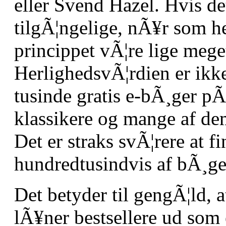
eller Svend Hazel. Hvis de
tilgÃ¦ngelige, nÃ¥r som he
princippet vÃ¦re lige mege
HerlighedsvÃ¦rdien er ikke
tusinde gratis e-bÃ¸ger pÃ
klassikere og mange af de
Det er straks svÃ¦rere at f
hundredtusindvis af bÃ¸ger
Det betyder til gengÃ¦ld, a
lÃ¥ner bestsellere ud som 