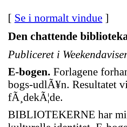
[
Se i normalt vindue
]
Den chattende bibliotek
Publiceret i Weekendavise
E-bogen.
Forlagene forhan
bogs-udlÃ¥n. Resultatet vi
fÃ¸dekÃ¦de.
BIBLIOTEKERNE har mistet