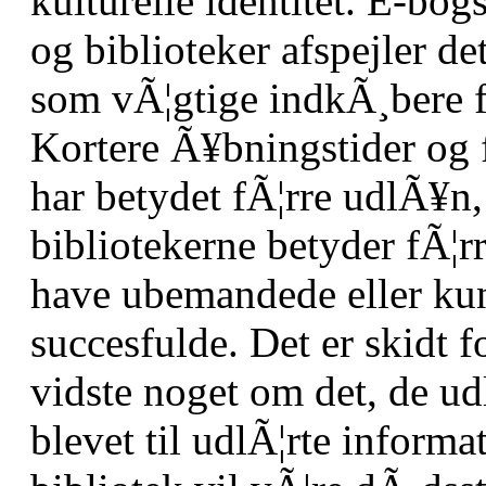
kulturelle identitet. E-bo
og biblioteker afspejler de
som vÃ¦gtige indkÃ¸bere fa
Kortere Ã¥bningstider og 
har betydet fÃ¦rre udlÃ¥n,
bibliotekerne betyder fÃ¦
have ubemandede eller kun
succesfulde. Det er skidt fo
vidste noget om det, de u
blevet til udlÃ¦rte informa