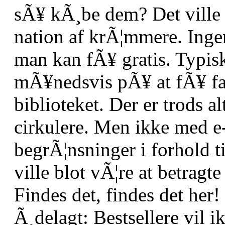
sÃ¥ kÃ¸be dem? Det ville 
nation af krÃ¦mmere. Ingen 
man kan fÃ¥ gratis. Typisk
mÃ¥nedsvis pÃ¥ at fÃ¥ fat
biblioteket. Der er trods al
cirkulere. Men ikke med e
begrÃ¦nsninger i forhold ti
ville blot vÃ¦re at betragt
Findes det, findes det her!
Ã¸delagt: Bestsellere vil i