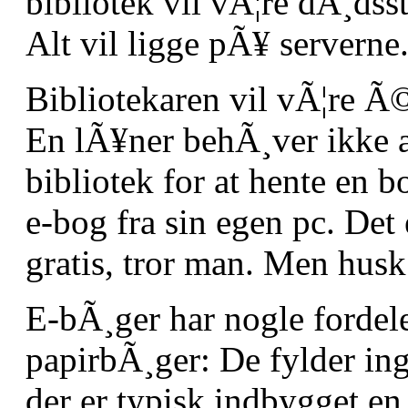
bibliotek vil vÃ¦re dÃ¸dsst
Alt vil ligge pÃ¥ serverne
Bibliotekaren vil vÃ¦re Ã
En lÃ¥ner behÃ¸ver ikke a
bibliotek for at hente en
e-bog fra sin egen pc. Det e
gratis, tror man. Men husk 
E-bÃ¸ger har nogle fordel
papirbÃ¸ger: De fylder in
der er typisk indbygget en