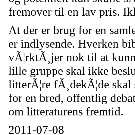
fremover til en lav pris. I
At der er brug for en saml
er indlysende. Hverken bibl
vÃ¦rktÃ¸jer nok til at kun
lille gruppe skal ikke bes
litterÃ¦re fÃ¸dekÃ¦de skal
for en bred, offentlig deb
om litteraturens fremtid.
2011-07-08