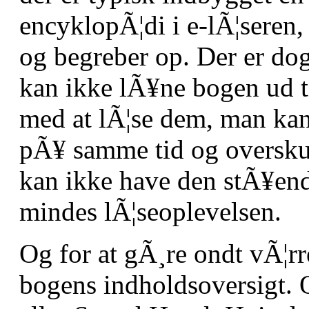
encyklopÃ¦di i e-lÃ¦seren
og begreber op. Der er d
kan ikke lÃ¥ne bogen ud t
med at lÃ¦se dem, man kan
pÃ¥ samme tid og oversk
kan ikke have den stÃ¥en
mindes lÃ¦seoplevelsen.
Og for at gÃ¸re ondt vÃ¦rre
bogens indholdsoversigt. 