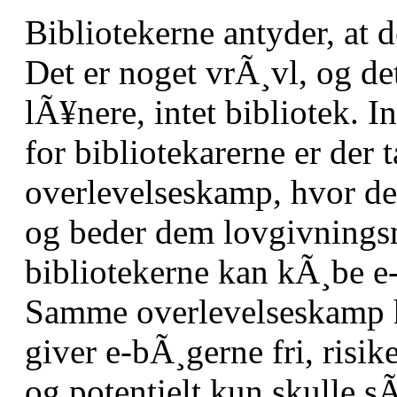
Bibliotekerne antyder, at 
Det er noget vrÃ¸vl, og d
lÃ¥nere, intet bibliotek. I
for bibliotekarerne er der 
overlevelseskamp, hvor d
og beder dem lovgivningsm
bibliotekerne kan kÃ¸be e-
Samme overlevelseskamp h
giver e-bÃ¸gerne fri, risik
og potentielt kun skulle sÃ