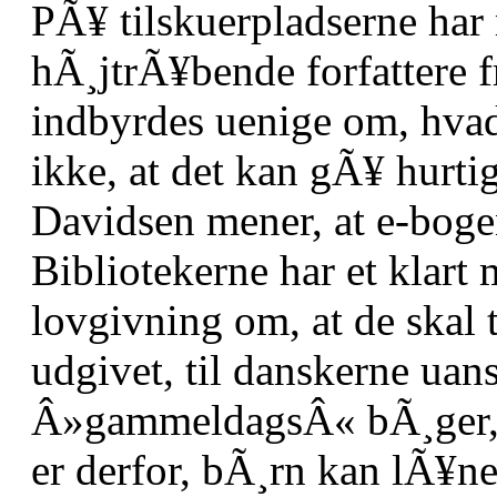
PÃ¥ tilskuerpladserne har
hÃ¸jtrÃ¥bende forfattere fr
indbyrdes uenige om, hva
ikke, at det kan gÃ¥ hurti
Davidsen mener, at e-bogen
Bibliotekerne har et klart
lovgivning om, at de skal t
udgivet, til danskerne uan
Â»gammeldagsÂ« bÃ¸ger, 
er derfor, bÃ¸rn kan lÃ¥ne