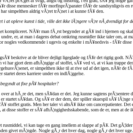
vÃ¦ret prÃ¦get af svigt, angst og misbrug, i en grad, sÃ¥ jeg nogle gan
¥r disse mennesker fÃ¥r morfinprÃ¦parater fÃ¥r de sandsynligvis en r
har simpelthen aldrig vÃ¦ret trÃ¦net i at kunne fÃ¥ den.
i at opleve kunst i tide, ville det ikke lÃ¦ngere vÃ¦re nÃ¸dvendigt for 
et kompliceret. NÃ¥r man fÃ¸rst begynder at gÃ¥ ind i hjernen og skal
undre, er, at man i dagens debat omkring rusmidler ikke taler om, at m
for nogles vedkommende i ugevis og enkelte i mÃ¥nedsvis - fÃ¥r disse 
sÃ¥ beskrive at de bliver dejligt ligeglade og fÃ¥r det rigtig godt. NÃ¥r
vi har gjort dem afhÃ¦ngige af stoffet, sÃ¥ ved vi, at vi kan trappe dem
husvÃ¦senet, er simpelthen ikke til at rive ud af det igen, nÃ¥r de fÃ¸r
startet deres karriere under en indlÃ¦ggelse.
begyndt at fixe pÃ¥ hospitaler?
dt over at hÃ¸re det, men sÃ¥dan er det. Jeg kunne sagtens prÃ¦sentere di
m er startet sÃ¥dan. Og sÃ¥ er der dem, der spiller skuespil sÃ¥ lÃ¦nge
Ã¥ stoffet gratis. Men her taler vi altsÃ¥ ikke om cancerpatienter. Det e
 at disse stoffer er sÃ¥ afhÃ¦ngighedsskabende, som de er, men at de ikke 
t rusmiddel, vi kan tage en gang imellem at slappe af pÃ¥. Det gÃ¦lder
anden givet mÃ¦ngde. Nogle gÃ¸r det hver dag, nogle gÃ¸r det hver uge. 