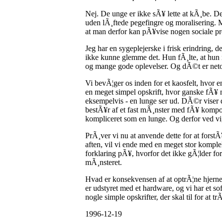
Nej. De unge er ikke sÃ¥ lette at kÃ¸be. De
uden lÃ¸ftede pegefingre og moralisering. 
at man derfor kan pÃ¥vise nogen sociale pr
Jeg har en sygeplejerske i frisk erindring, 
ikke kunne glemme det. Hun fÃ¸lte, at hun 
og mange gode oplevelser. Og dÃ©t er netop e
Vi bevÃ¦ger os inden for et kaosfelt, hvor 
en meget simpel opskrift, hvor ganske fÃ¥ 
eksempelvis - en lunge ser ud. DÃ©r viser de
bestÃ¥r af et fast mÃ¸nster med fÃ¥ kompon
kompliceret som en lunge. Og derfor ved vi
PrÃ¸ver vi nu at anvende dette for at forst
aften, vil vi ende med en meget stor komple
forklaring pÃ¥, hvorfor det ikke gÃ¦lder fo
mÃ¸nsteret.
Hvad er konsekvensen af at optrÃ¦ne hjernen
er udstyret med et hardware, og vi har et s
nogle simple opskrifter, der skal til for at 
1996-12-19