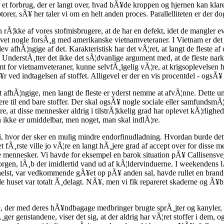
 et forbrug, der er langt over, hvad bÃ¥de kroppen og hjernen kan klare
torer, sÃ¥ her taler vi om en helt anden proces. Parallelliteten er der do
rÃ¦kke af vores stofmisbrugere, at de har en defekt, idet de mangler evn
vet nogle forsÃ¸g med amerikanske vietnamveteraner. I Vietnam er det f
ev afhÃ¦ngige af det. Karakteristisk har det vÃ¦ret, at langt de fleste 
 UnderstÃ¸tter det ikke det sÃ¦dvanlige argument med, at de fleste na
mt for vietnamveteraner, kunne selvfÃ¸lgelig vÃ¦re, at krigsoplevelsen 
r ved indtagelsen af stoffet. Alligevel er der en vis procentdel - ogsÃ¥
afhÃ¦ngige, men langt de fleste er yderst nemme at afvÃ¦nne. Dette unde
ere til end bare stoffer. Der skal ogsÃ¥ nogle sociale eller samfundsm
e, at disse mennesker aldrig i tilstrÃ¦kkelig grad har oplevet kÃ¦rlighed
en ikke er umiddelbar, men noget, man skal indlÃ¦re.
i, hvor der sker en mulig mindre endorfinudladning. Hvordan burde de
t fÃ¸rste ville jo vÃ¦re en langt hÃ¸jere grad af accept over for disse
ge mennesker. Vi havde for eksempel en barok situation pÃ¥ Callisensv
en, lÃ¸b der imidlertid vand ud af kÃ¦ldervinduerne. I weekendens lÃ
helst, var vedkommende gÃ¥et op pÃ¥ anden sal, havde rullet en brands
e huset var totalt Ã¸delagt. NÃ¥, men vi fik repareret skaderne og Ã¥bnet
, der med deres hÃ¥ndbagage medbringer brugte sprÃ¸jter og kanyler, s
ger genstandene, viser det sig, at der aldrig har vÃ¦ret stoffer i dem, o