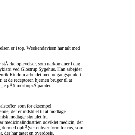
elsen er i top. Weekendavisen har talt med
 stÃ¦rke oplevelser, som narkomaner i dag
sykiatri ved Glostrup Sygehus. Han arbejder
enrik Rindom arbejdet med udgangspunkt i
t de receptorer, hjernen bruger til at
Ã¸je pÃ¥ morfinprÃ¦parater.
nalstoffer, som for eksempel
e, der er indstillet til at modtage
isk modtage signalet fra
r medicinalindustrien udviklet medicin, der
og dermed ophÃ¦ver enhver form for rus, som
, der har taget en overdosis.