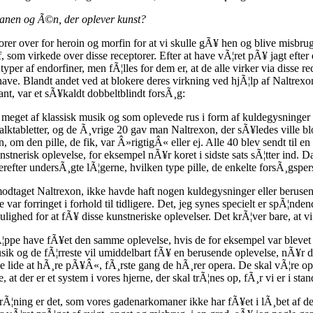
anen og Ã©n, der oplever kunst?
rer over for heroin og morfin for at vi skulle gÃ¥ hen og blive misbruge
 som virkede over disse receptorer. Efter at have vÃ¦ret pÃ¥ jagt efter 
yper af endorfiner, men fÃ¦lles for dem er, at de alle virker via disse re
 have. Blandt andet ved at blokere deres virkning ved hjÃ¦lp af Naltrexo
ant, var et sÃ¥kaldt dobbeltblindt forsÃ¸g:
meget af klassisk musik og som oplevede rus i form af kuldegysninger 
alktabletter, og de Ã¸vrige 20 gav man Naltrexon, der sÃ¥ledes ville b
, om den pille, de fik, var Â»rigtigÂ« eller ej. Alle 40 blev sendt til en
stnerisk oplevelse, for eksempel nÃ¥r koret i sidste sats sÃ¦tter ind. D
Derefter undersÃ¸gte lÃ¦gerne, hvilken type pille, de enkelte forsÃ¸gsp
 modtaget Naltrexon, ikke havde haft nogen kuldegysninger eller beruse
ar forringet i forhold til tidligere. Det, jeg synes specielt er spÃ¦nden
ulighed for at fÃ¥ disse kunstneriske oplevelser. Det krÃ¦ver bare, at vi
pe have fÃ¥et den samme oplevelse, hvis de for eksempel var blevet s
sik og de fÃ¦rreste vil umiddelbart fÃ¥ en berusende oplevelse, nÃ¥r de
e lide at hÃ¸re pÃ¥Â«, fÃ¸rste gang de hÃ¸rer opera. De skal vÃ¦re opdr
, at der er et system i vores hjerne, der skal trÃ¦nes op, fÃ¸r vi er i sta
 trÃ¦ning er det, som vores gadenarkomaner ikke har fÃ¥et i lÃ¸bet af 