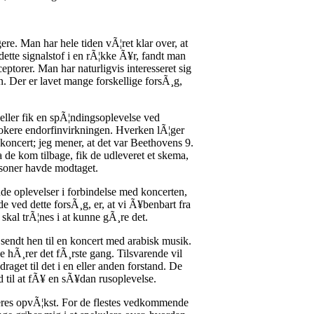
re. Man har hele tiden vÃ¦ret klar over, at
dette signalstof i en rÃ¦kke Ã¥r, fandt man
ceptorer. Man har naturligvis interesseret sig
n. Der er lavet mange forskellige forsÃ¸g,
eller fik en spÃ¦ndingsoplevelse ved
lokere endorfinvirkningen. Hverken lÃ¦ger
 koncert; jeg mener, at det var Beethovens 9.
a de kom tilbage, fik de udleveret et skema,
ersoner havde modtaget.
nde oplevelser i forbindelse med koncerten,
de ved dette forsÃ¸g, er, at vi Ã¥benbart fra
 skal trÃ¦nes i at kunne gÃ¸re det.
endt hen til en koncert med arabisk musik.
 hÃ¸rer det fÃ¸rste gang. Tilsvarende vil
aget til det i en eller anden forstand. De
nd til at fÃ¥ en sÃ¥dan rusoplevelse.
deres opvÃ¦kst. For de flestes vedkommende