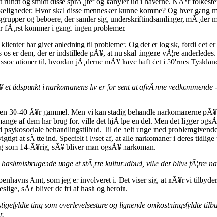
¥et rundt og smidt disse sprÃ¸jter og kanyler ud i haverne. NÃ¥r folke
nskeligheder: Hvor skal disse mennesker kunne komme? Og hver gang ma
sgrupper og beboere, der samler sig, underskriftindsamlinger, mÃ¸der med
ner fÃ¸rst kommer i gang, ingen problemer.
es klienter har givet anledning til problemer. Og det er logisk, fordi det
 os er dem, der er indstillede pÃ¥, at nu skal tingene vÃ¦re anderledes.
ociationer til, hvordan jÃ¸derne mÃ¥ have haft det i 30'rnes Tyskland. 
 et tidspunkt i narkomanens liv er for sent at afvÃ¦nne vedkommende - 
 er en 30-40 Ã¥r gammel. Men vi kan stadig behandle narkomanerne pÃ
nge af dem har brug for, ville det hjÃ¦lpe en del. Men det ligger ogsÃ
sykosociale behandlingstilbud. Til de helt unge med problemgivende 
igtigt at sÃ¦tte ind. Specielt i lyset af, at alle narkomaner i deres tidl
rug som 14-Ã¥rig, sÃ¥ bliver man ogsÃ¥ narkoman.
 hashmisbrugende unge et stÃ¸rre kulturudbud, ville der blive fÃ¦rre 
¸benhavns Amt, som jeg er involveret i. Det viser sig, at nÃ¥r vi tilbyde
eslige, sÃ¥ bliver de fri af hash og heroin.
tigefyldte ting som overlevelsesture og lignende omkostningsfyldte tilb
r.