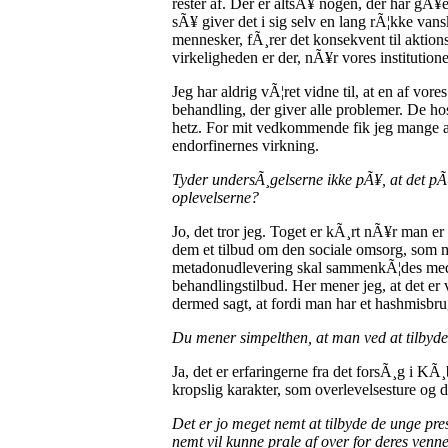
rester af. Der er altsÃ¥ nogen, der har gÃ
sÃ¥ giver det i sig selv en lang rÃ¦kke va
mennesker, fÃ¸rer det konsekvent til aktion
virkeligheden er der, nÃ¥r vores institutio
Jeg har aldrig vÃ¦ret vidne til, at en af vor
behandling, der giver alle problemer. De hos
hetz. For mit vedkommende fik jeg mange ass
endorfinernes virkning.
Tyder undersÃ¸gelserne ikke pÃ¥, at det pÃ¥
oplevelserne?
Jo, det tror jeg. Toget er kÃ¸rt nÃ¥r man
dem et tilbud om den sociale omsorg, som ma
metadonudlevering skal sammenkÃ¦des med p
behandlingstilbud. Her mener jeg, at det er v
dermed sagt, at fordi man har et hashmisb
Du mener simpelthen, at man ved at tilbyde
Ja, det er erfaringerne fra det forsÃ¸g i KÃ
kropslig karakter, som overlevelsesture og d
Det er jo meget nemt at tilbyde de unge pres
nemt vil kunne prale af over for deres venne