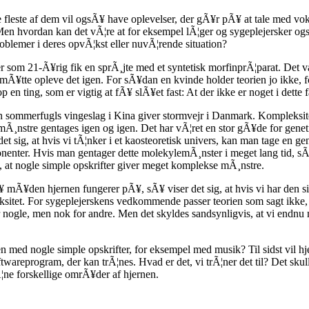
 fleste af dem vil ogsÃ¥ have oplevelser, der gÃ¥r pÃ¥ at tale med voks
Men hvordan kan det vÃ¦re at for eksempel lÃ¦ger og sygeplejersker og
oblemer i deres opvÃ¦kst eller nuvÃ¦rende situation?
der som 21-Ã¥rig fik en sprÃ¸jte med et syntetisk morfinprÃ¦parat. Det 
mÃ¥tte opleve det igen. For sÃ¥dan en kvinde holder teorien jo ikke, f
n ting, som er vigtig at fÃ¥ slÃ¥et fast: At der ikke er noget i dette fa
en sommerfugls vingeslag i Kina giver stormvejr i Danmark. Kompleksite
mÃ¸nstre gentages igen og igen. Det har vÃ¦ret en stor gÃ¥de for genet
t sig, at hvis vi tÃ¦nker i et kaosteoretisk univers, kan man tage en ge
enter. Hvis man gentager dette molekylemÃ¸nster i meget lang tid, sÃ
, at nogle simple opskrifter giver meget komplekse mÃ¸nstre.
Ã¥ mÃ¥den hjernen fungerer pÃ¥, sÃ¥ viser det sig, at hvis vi har den s
ksitet. For sygeplejerskens vedkommende passer teorien som sagt ikke, 
r nogle, men nok for andre. Men det skyldes sandsynligvis, at vi endnu
 med nogle simple opskrifter, for eksempel med musik? Til sidst vil hje
oftwareprogram, der kan trÃ¦nes. Hvad er det, vi trÃ¦ner det til? Det s
trÃ¦ne forskellige omrÃ¥der af hjernen.