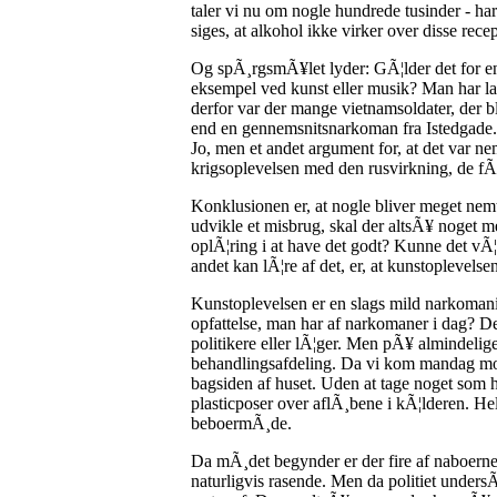
taler vi nu om nogle hundrede tusinder - har
siges, at alkohol ikke virker over disse recep
Og spÃ¸rgsmÃ¥let lyder: GÃ¦lder det for en 
eksempel ved kunst eller musik? Man har la
derfor var der mange vietnamsoldater, der bl
end en gennemsnitsnarkoman fra Istedgade.
Jo, men et andet argument for, at det var ne
krigsoplevelsen med den rusvirkning, de fÃ¥
Konklusionen er, at nogle bliver meget nemt 
udvikle et misbrug, skal der altsÃ¥ noget m
oplÃ¦ring i at have det godt? Kunne det vÃ¦r
andet kan lÃ¦re af det, er, at kunstoplevels
Kunstoplevelsen er en slags mild narkoman
opfattelse, man har af narkomaner i dag? De
politikere eller lÃ¦ger. Men pÃ¥ almindeli
behandlingsafdeling. Da vi kom mandag morg
bagsiden af huset. Uden at tage noget som 
plasticposer over aflÃ¸bene i kÃ¦lderen. Hel
beboermÃ¸de.
Da mÃ¸det begynder er der fire af naboerne
naturligvis rasende. Men da politiet undersÃ¸