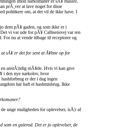
stemningen imod narkomaner er sÃ¥ massiv,
n prÃ¸ver at lave noget for disse
 politikere om, at det vil de ikke have. I
 er jo dem pÃ¥ gaden, og som ikke er i
 Det vi var ude for pÃ¥ Callisensvej var ren
For nu at vende tilbage til receptorer og
at sÃ¥ er det for sent at Ã¥bne op for
¥ en anstÃ¦ndig mÃ¥de. Hvis vi kan give
¥ i den nye narkolov, hvor
hashforbrug er der i dag ingen
ige ungdom har haft et hashmisbrug. Ikke
narkomaner?
r de unge muligheden for oplevelser, isÃ¦r af
ud som en gulerod. Det er jo oplevelser, de