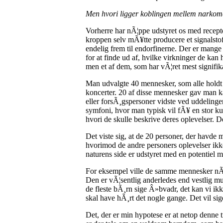
Men hvori ligger koblingen mellem narkom
Vorherre har nÃ¦ppe udstyret os med recepto
kroppen selv mÃ¥tte producere et signalstof,
endelig frem til endorfinerne. Der er mange t
for at finde ud af, hvilke virkninger de kan
men et af dem, som har vÃ¦ret mest signifik
Man udvalgte 40 mennesker, som alle holdt 
koncerter. 20 af disse mennesker gav man k
eller forsÃ¸gspersoner vidste ved uddelingen
symfoni, hvor man typisk vil fÃ¥ en stor kun
hvori de skulle beskrive deres oplevelser. 
Det viste sig, at de 20 personer, der havde
hvorimod de andre personers oplevelser ikke v
naturens side er udstyret med en potentiel m
For eksempel ville de samme mennesker nÃ¦p
Den er vÃ¦sentlig anderledes end vestlig mu
de fleste bÃ¸rn sige Â»bvadr, det kan vi ikk
skal have hÃ¸rt det nogle gange. Det vil sige
Det, der er min hypotese er at netop denne