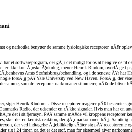
mani
nst og narkotika benytter de samme fysiologiske receptorer, nÃ¥r oplev
 et softwareprogram, der gÃ¸r det muligt for os at hengive os til de
g det er ikke kun Ã¸nsketÃ¦nkning, mener Henrik Rindom, overlÃ¦ge i p
 KÃ¸benhavns Amts Stofmisbrugsbehandling, og i de seneste Ã¥r har H
a nogle forsÃ¸g pÃ¥ Yale University ved New Haven. ForsÃ¸g, der viser, a
r de samme, som de receptorer narkomaner stimulerer, nÃ¥r de bliver h
orer, siger Henrik Rindom. - Disse receptorer reagerer pÃ¥ bestemte sig
anmarks Radio, der udsender en rÃ¦kke signaler. Hvis man har en antenn
Ã¸re det i sit fjernsyn. PÃ¥ samme mÃ¥de vil kroppens receptorer kem
s, sker der en kemisk reaktion, der gÃ¸r narkomanen hÃ¸j. Samtidig ha
trexon, der ved indtagelse Ã¸jeblikkelig sÃ¦tter sig pÃ¥ receptorerne 
 sig i 24 timer, og det er det stof, man for eksempel giver narkomaner