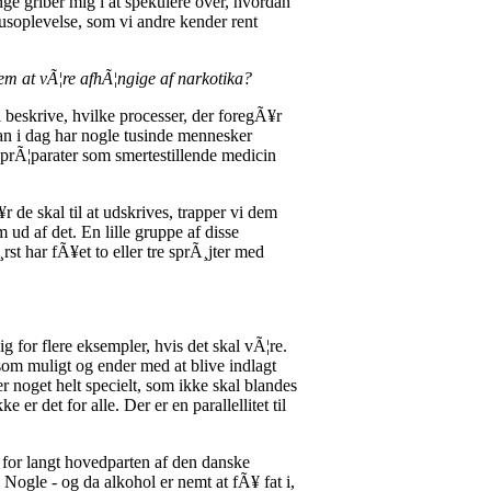
ge griber mig i at spekulere over, hvordan
usoplevelse, som vi andre kender rent
dem at vÃ¦re afhÃ¦ngige af narkotika?
 beskrive, hvilke processer, der foregÃ¥r
an i dag har nogle tusinde mennesker
prÃ¦parater som smertestillende medicin
 de skal til at udskrives, trapper vi dem
 ud af det. En lille gruppe af disse
st har fÃ¥et to eller tre sprÃ¸jter med
g for flere eksempler, hvis det skal vÃ¦re.
 som muligt og ender med at blive indlagt
r noget helt specielt, som ikke skal blandes
er det for alle. Der er en parallellitet til
 for langt hovedparten af den danske
Nogle - og da alkohol er nemt at fÃ¥ fat i,