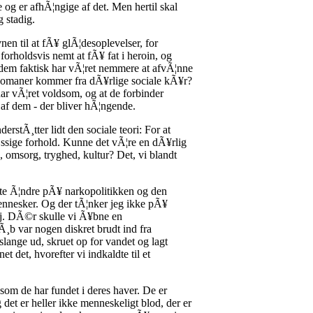
 og er afhÃ¦ngige af det. Men hertil skal
g stadig.
en til at fÃ¥ glÃ¦desoplevelser, for
orholdsvis nemt at fÃ¥ fat i heroin, og
af dem faktisk har vÃ¦ret nemmere at afvÃ¦nne
rkomaner kommer fra dÃ¥rlige sociale kÃ¥r?
har vÃ¦ret voldsom, og at de forbinder
 af dem - der bliver hÃ¦ngende.
rstÃ¸tter lidt den sociale teori: For at
Ã¦ssige forhold. Kunne det vÃ¦re en dÃ¥rlig
, omsorg, tryghed, kultur? Det, vi blandt
tte Ã¦ndre pÃ¥ narkopolitikken og den
 mennesker. Og der tÃ¦nker jeg ikke pÃ¥
ej. DÃ©r skulle vi Ã¥bne en
¸b var nogen diskret brudt ind fra
lange ud, skruet op for vandet og lagt
 det, hvorefter vi indkaldte til et
om de har fundet i deres haver. De er
g det er heller ikke menneskeligt blod, der er