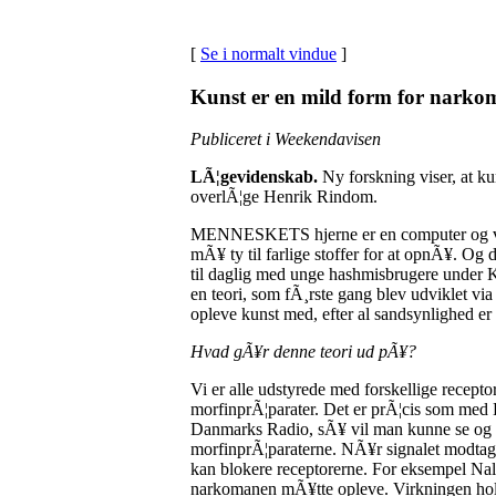
[
Se i normalt vindue
]
Kunst er en mild form for narko
Publiceret i Weekendavisen
LÃ¦gevidenskab.
Ny forskning viser, at ku
overlÃ¦ge Henrik Rindom.
MENNESKETS hjerne er en computer og vi har
mÃ¥ ty til farlige stoffer for at opnÃ¥. O
til daglig med unge hashmisbrugere under
en teori, som fÃ¸rste gang blev udviklet vi
opleve kunst med, efter al sandsynlighed e
Hvad gÃ¥r denne teori ud pÃ¥?
Vi er alle udstyrede med forskellige recept
morfinprÃ¦parater. Det er prÃ¦cis som med D
Danmarks Radio, sÃ¥ vil man kunne se og h
morfinprÃ¦paraterne. NÃ¥r signalet modtage
kan blokere receptorerne. For eksempel Nal
narkomanen mÃ¥tte opleve. Virkningen holder