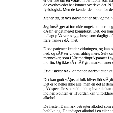
er der tale om en voldsom barndom, som har 
de overhovedet har kunnet overleve det. NÃ
fysiologisk. Men de kender den ikke, for de 
Mener du, at hvis narkomaner blev optrÃ¦net 
Jeg forsÃ¸ger at forenkle noget, som er meg
dÃ©r, er det meget komplekst. Det, der kan 
indlagt pÃ¥ vores sygehuse, som dagligt - 
flere gange i dÃ¸gnet.
Disse patienter kender virkningen, og kan og
ned, og sÃ¥ ser vi dem aldrig mere. Selv om 
mennesker, som fÃ¥r morfinprÃ¦parater i syge
morfin. Og ikke sÃ¥ fÃ¥ gadenarkomaner er 
Er du sikker pÃ¥, at mange narkomaner er 
Det kan godt vÃ¦re, at folk bliver lidt stÃ¸
Det er jo heller ikke alle, men en del af de
pÃ¥ specielle smerteklinikker, hvor de kan f
ind her. Pointen er: Hvordan kan vi forklare,
alkohol.
De fleste i Danmark betragter alkohol som e
befolkning: De indtager alkohol i en eller 