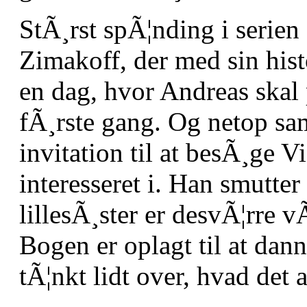
StÃ¸rst spÃ¦nding i serien
Zimakoff, der med sin his
en dag, hvor Andreas skal p
fÃ¸rste gang. Og netop s
invitation til at besÃ¸ge V
interesseret i. Han smutter
lillesÃ¸ster er desvÃ¦rre 
Bogen er oplagt til at dan
tÃ¦nkt lidt over, hvad det a