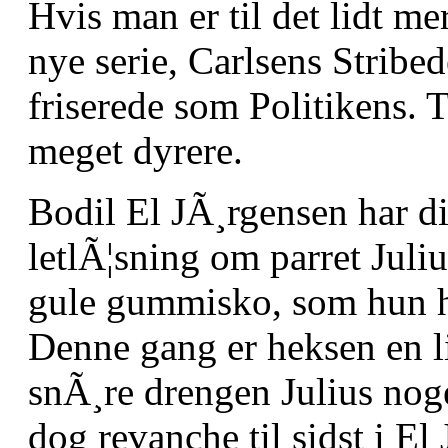
Hvis man er til det lidt m
nye serie, Carlsens Stribe
friserede som Politikens. 
meget dyrere.
Bodil El JÃ¸rgensen har di
letlÃ¦sning om parret Jul
gule gummisko, som hun ha
Denne gang er heksen en l
snÃ¸re drengen Julius noge
dog revanche til sidst i El