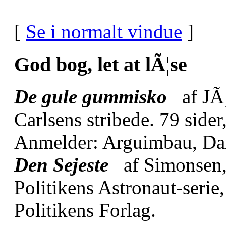
[
Se i normalt vindue
]
God bog, let at lÃ¦se
De gule gummisko
af JÃ¸
Carlsens stribede. 79 sider
Anmelder: Arguimbau, D
Den Sejeste
af Simonsen
Politikens Astronaut-serie,
Politikens Forlag.