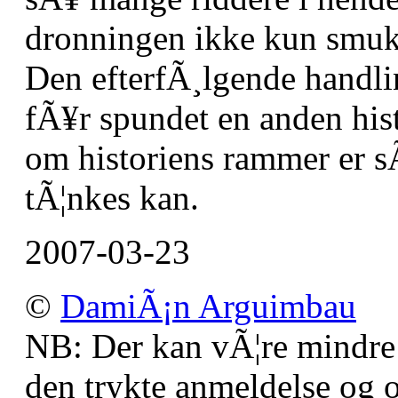
dronningen ikke kun smuk
Den efterfÃ¸lgende handlin
fÃ¥r spundet en anden hist
om historiens rammer er s
tÃ¦nkes kan.
2007-03-23
©
DamiÃ¡n Arguimbau
NB: Der kan vÃ¦re mindre
den trykte anmeldelse og o