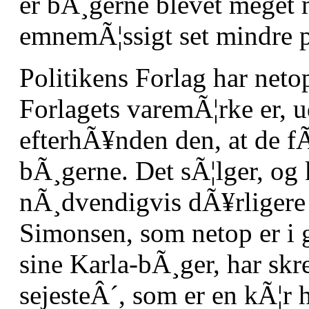
er bÃ¸gerne blevet meget
emnemÃ¦ssigt set mindre 
Politikens Forlag har neto
Forlagets varemÃ¦rke er, u
efterhÃ¥nden den, at de fÃ
bÃ¸gerne. Det sÃ¦lger, og 
nÃ¸dvendigvis dÃ¥rligere
Simonsen, som netop er i 
sine Karla-bÃ¸ger, har sk
sejesteÂ´, som er en kÃ¦r 