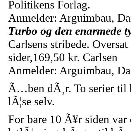
Politikens Forlag.
Anmelder: Arguimbau, D
Turbo og den enarmede t
Carlsens stribede. Oversa
sider,169,50 kr. Carlsen
Anmelder: Arguimbau, D
Ã…ben dÃ¸r. To serier til 
lÃ¦se selv.
For bare 10 Ã¥r siden var 