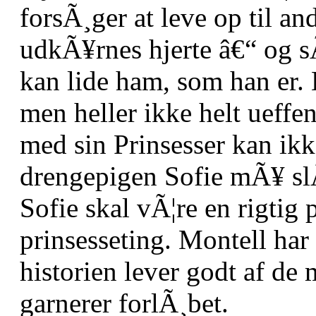
forsÃ¸ger at leve op til and
udkÃ¥rnes hjerte â€“ og sÃ
kan lide ham, som han er.
men heller ikke helt ueffe
med sin Prinsesser kan ikk
drengepigen Sofie mÃ¥ slÃ
Sofie skal vÃ¦re en rigtig 
prinsesseting. Montell har
historien lever godt af de
garnerer forlÃ¸bet.