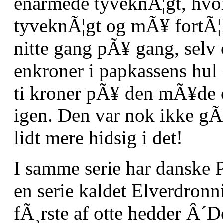
enarmede tyveknÃ¦gt, hvor
tyveknÃ¦gt og mÃ¥ fortÃ¦l
nitte gang pÃ¥ gang, selv 
enkroner i papkassens hul 
ti kroner pÃ¥ den mÃ¥de o
igen. Den var nok ikke gÃ
lidt mere hidsig i det!
I samme serie har danske P
en serie kaldet Elverdronn
fÃ¸rste af otte hedder Â´D