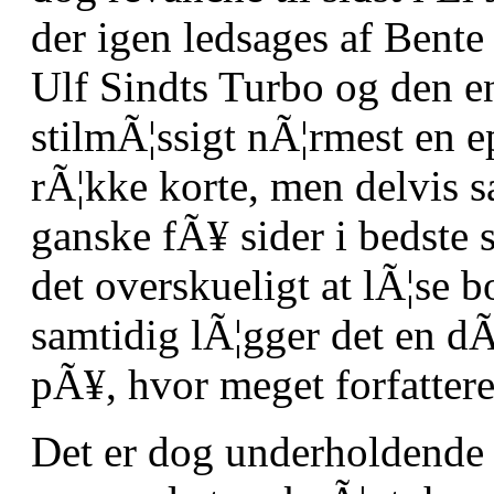
der igen ledsages af Bente
Ulf Sindts Turbo og den e
stilmÃ¦ssigt nÃ¦rmest en e
rÃ¦kke korte, men delvis
ganske fÃ¥ sider i bedste s
det overskueligt at lÃ¦se 
samtidig lÃ¦gger det en 
pÃ¥, hvor meget forfattere
Det er dog underholdende