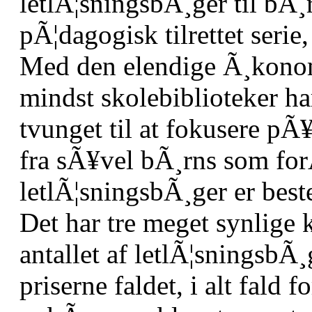
letlÃ¦sningsbÃ¸ger til bÃ¸
pÃ¦dagogisk tilrettet serie
Med den elendige Ã¸konom
mindst skolebiblioteker ha
tvunget til at fokusere pÃ¥ 
fra sÃ¥vel bÃ¸rns som forÃ
letlÃ¦sningsbÃ¸ger er best
Det har tre meget synlige 
antallet af letlÃ¦sningsbÃ¸g
priserne faldet, i alt fald 